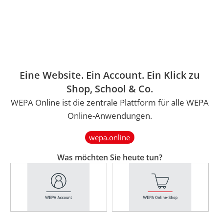
STARTSEITE
WEPA ONLINE-SHOP
WEPA SCHOOL
KÜHLSCHRANK MONITORING
WEPA
Eine Website. Ein Account. Ein Klick zu
Shop, School & Co.
ONLINE
WEPA Online ist die zentrale Plattform für alle WEPA
Online-Anwendungen.
wepa.online
Was möchten Sie heute tun?