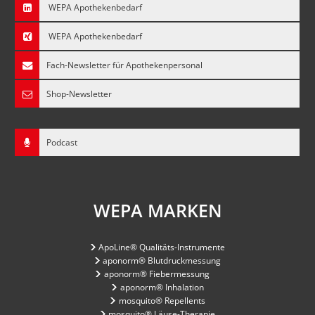
WEPA Apothekenbedarf
WEPA Apothekenbedarf
Fach-Newsletter für Apothekenpersonal
Shop-Newsletter
Podcast
WEPA MARKEN
ApoLine® Qualitäts-Instrumente
aponorm® Blutdruckmessung
aponorm® Fiebermessung
aponorm® Inhalation
mosquito® Repellents
mosquito® Läuse-Therapie